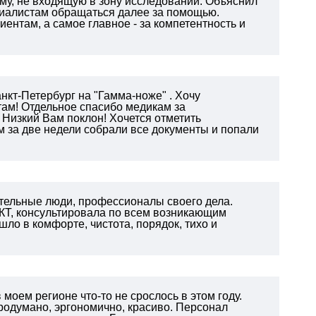
му, не входящую в зону исследований. Объяснил
циалистам обращаться далее за помощью.
иентам, а самое главное - за компетентность и
нкт-Петербург на "Гамма-ноже" . Хочу
там! Отдельное спасибо медикам за
 Низкий Вам поклон! Хочется отметить
 за две недели собрали все документы и попали
тельные люди, профессионалы своего дела.
КТ, консультировала по всем возникающим
ло в комфорте, чистота, порядок, тихо и
моем регионе что-то не срослось в этом году.
родумано, эргономично, красиво. Персонал