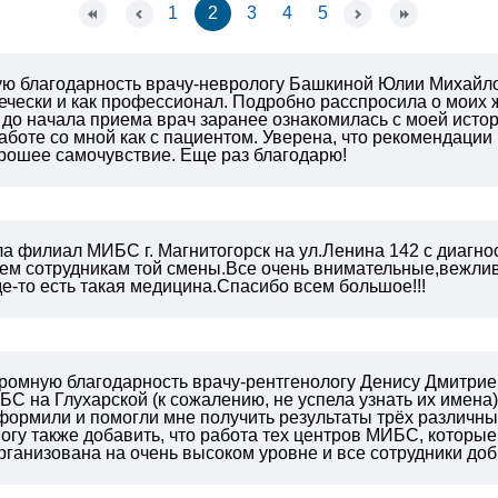
1
2
3
4
5
 благодарность врачу-неврологу Башкиной Юлии Михайл
вечески и как профессионал. Подробно расспросила о моих
 до начала приема врач заранее ознакомилась с моей исто
работе со мной как с пациентом. Уверена, что рекомендации
рошее самочувствие. Еще раз благодарю!
ла филиал МИБС г. Магнитогорск на ул.Ленина 142 с диагн
ем сотрудникам той смены.Все очень
внимательные,вежливы
где-то есть такая медицина.Спасибо всем большое!!!
громную благодарность врачу-рентгенологу Денису Дмитрие
С на Глухарской (к сожалению, не успела узнать их имена
ормили и помогли мне получить результаты трёх различных
огу также добавить, что работа тех центров МИБС, которые
организована на очень высоком уровне и все сотрудники до