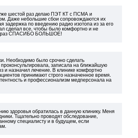
 уже шестой раз делаю ПЭТ КТ с ПСМА и
ом. Даже небольшие сбои сопровождаются их
я задержка по введению радио изотопа из за его
нал сделал все, чтобы было комфортно и не
щё раз СПАСИБО БОЛЬШОЕ!
ки. Необходимо было срочно сделать
о проконсультировала, записала на ближайшую
оз и назначил лечение. В клинике комфортно
Пациентов принимают строго назначенное время.
петентность и профессионализм медперсонала на
янию здоровья обратилась в данную клинику. Меня
дники. Тщательно проводят обследование,
нному специалисту и в будущем, если
ам.