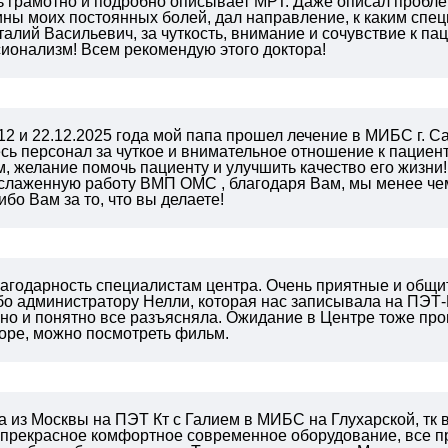
ь грамотно и подробно описывает МРТ. Даже описал пробле
ны моих постоянных болей, дал направление, к каким спе
алий Васильевич, за чуткость, внимание и сочувствие к пац
ионализм! Всем рекомендую этого доктора!
12 и 22.12.2025 года мой папа прошел лечение в МИБС г. Са
сь персонал за чуткое и внимательное отношение к пациен
 желание помочь пациенту и улучшить качество его жизни!
 слаженную работу ВМП ОМС , благодаря Вам, мы менее чем
ибо Вам за то, что вы делаете!
лагодарность специалистам центра. Очень приятные и общи
бо администратору Нелли, которая нас записывала на ПЭТ-
но и понятно все разъясняла. Ожидание в Центре тоже прош
оре, можно посмотреть фильм.
 из Москвы на ПЭТ Кт с Галием в МИБС на Глухарской, тк в 
 прекрасное комфортное современное оборудование, все п