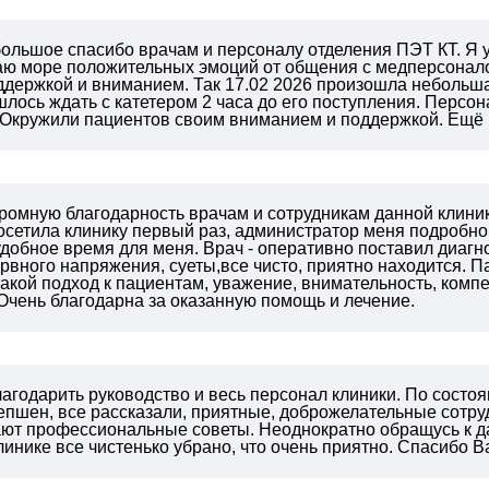
 большое спасибо врачам и персоналу отделения ПЭТ КТ. Я
аю море положительных эмоций от общения с медперсонал
держкой и вниманием. Так 17.02 2026 произошла небольша
шлось ждать с катетером 2 часа до его поступления. Персо
. Окружили пациентов своим вниманием и поддержкой. Е
громную благодарность врачам и сотрудникам данной клини
осетила клинику первый раз, администратор меня подробн
удобное время для меня. Врач - оперативно поставил диагн
ервного напряжения, суеты,все чисто, приятно находится. 
акой подход к пациентам, уважение, внимательность, ком
Очень благодарна за оказанную помощь и лечение.
агодарить руководство и весь персонал клиники. По состо
епшен, все рассказали, приятные, доброжелательные сотру
ают профессиональные советы. Неоднократно обращусь к да
линике все чистенько убрано, что очень приятно. Спасибо В