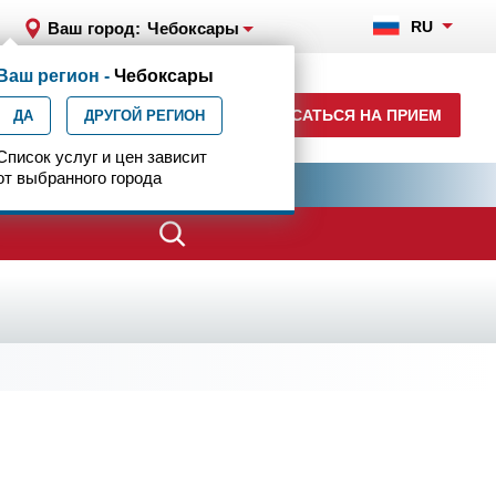
RU
Ваш город:
Чебоксары
Ваш регион -
Чебоксары
+7 (8352) 23-81-20
+7 (8352) 23-56-84
ЗАПИСАТЬСЯ НА ПРИЕМ
ДА
ДРУГОЙ РЕГИОН
ежедневно с 07:00 до 23:00
Список услуг и цен зависит
от выбранного города
ия
Центр эпилептологии