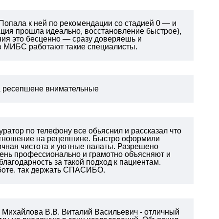
Попала к ней по рекомендации со стадией 0 — и
ация прошла идеально, восстановление быстрое),
ния это бесценно — сразу доверяешь и
 в МИБС работают такие специалисты.
на ресепшене внимательные
уратор по телефону все обьяснил и рассказал что
отношение на рецепшине. Быстро оформили
ичная чистота и уютные палаты. Разрешено
чень профессионально и грамотно объясняют и
благодарность за такой подход к пациентам.
боте. так держать СПАСИБО.
у Михайлова В.В. Виталий Васильевич - отличный