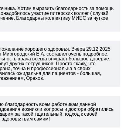
очника. Хотим выразить благодарность за помощь
онадобилось участие питерских коллег ( случай
лечение. Благодарны коллективу МИБС за чуткое
ожелание хорошего здоровья. Вчера 29.12.2025
г Миргородский Е.А. составил очень подробное,
ьность врача всегда внушает большое доверие.
вут других сотрудников. Просто скажу, что
рана, точна и профессиональна в своих
авилась ожидальня для пациентов - большая,
 уважением, Орехов.
ую благодарность всем работникам данной
едования возникли вопросы и доктора обратились
одарим за такой тщательный подход к своей
и здоровья вам самим!