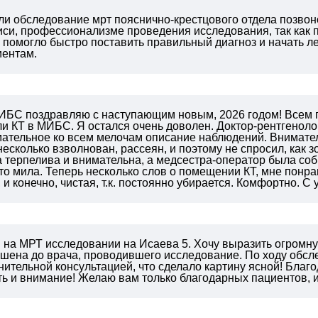
ли обследование мрт пояснично-крестцового отдела позвон
иси, профессионализме проведения исследования, так как п
что помогло быстро поставить правильный диагноз и начать 
иентам.
ИБС поздравляю с наступающим новым, 2026 годом! Всем п
ли КТ в МИБС. Я остался очень доволен. Доктор-рентгеноло
мательное ко всем мелочам описание наблюдений. Внимател
несколько взволнован, рассеян, и поэтому не спросил, как зо
 терпелива и внимательна, а медсестра-оператор была соб
то мила. Теперь несколько слов о помещении КТ, мне понр
, и конечно, чистая, т.к. постоянно убирается. Комфортно. С
и на МРТ исследовании на Исаева 5. Хочу выразить огромн
пшена до врача, проводившего исследование. По ходу обсл
нительной консультацией, что сделало картину ясной! Благ
сть и внимание! Желаю вам только благодарных пациентов, 