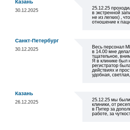
Казань
25.12.25 проходи
30.12.2025
в экстренной зап
не из легких) , 
отношение к пац
Санкт-Петербург
Весь персонал М
30.12.2025
в 14.00 мне дела
тщательное, вни
Я в клинике был 
регистратор была
действиях и прос
удобная, светлая
Казань
25.12.25 мы был
26.12.2025
клиники, от ресе
в Питер за допол
работе, за чутко