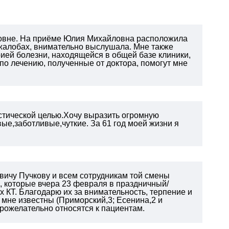
овне. На приёме Юлия Михайловна расположила
 жалобах, внимательно выслушала. Мне также
рией болезни, находящейся в общей базе клиники,
 по лечению, полученные от доктора, помогут мне
остической целью.Хочу выразить огромную
е,заботливые,чуткие. За 61 год моей жизни я
вичу Пучкову и всем сотрудникам той смены
), которые вчера 23 февраля в праздничный/
 КТ. Благодарю их за внимательность, терпение и
 мне известны (Приморский,3; Есенина,2 и
брожелательно относятся к пациентам.