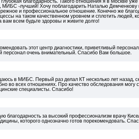
 глубокая благодарность. Такого отношения я в Москве уже
, МИБС -лучший! Хочу поблагодарить Наталью Демченкову и
ережное и профессиональное отношение. Конечно же благод
цессы на таком качественном уровнем и сплотить людей, к
 вам всем будьте здоровы и живите долго!
омендовать этот центр диагностики, приветливый персонал,
й персонал очень внимательный. Спасибо Вам большое.
аюсь в МИБС. Первый раз делал КТ несколько лет назад, се
бно во всех отношениях.
Про качество обследования могу ск
цинские специалисты.
Спасибо!
ю благодарность за высокий профессионализм врачу Кисе
дицины, которого однозначно готов порекомендовать. Спаси