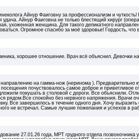
неколога Айнур Фаиговну за профессионализм и чуткость! 
 удача. Айнур Фаиговна не только блестящий хирург (опер
ная, ухоженная женщина. Для такого деликатного направле
ваться. Огромное спасибо за моё здоровье! Гордость, что
линика, хорошее отношение. Врач всё объяснил. Девочки 
 направлению на гамма-нож (неринома ). Предварительно к
о посещения почуствовалось самое доброе и приветливое 
ложили покушать в столовой с дороги. Все объяснили. Отл
ься рядом.Все спокойно без нервного напряжения. Врачи о
вку. Все завершилось в течение одного дня.
Хочу выразить 
ного не встречал. Самые лучшие пожелания и успехов в ра
ование 27.01.26 года, МРТ грудного отдела позвоночника 